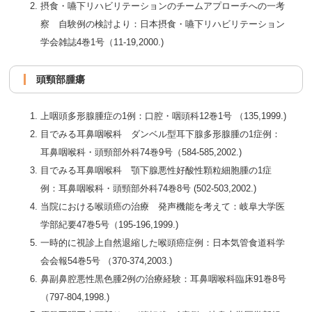
摂食・嚥下リハビリテーションのチームアプローチへの一考
察 自験例の検討より：日本摂食・嚥下リハビリテーション
学会雑誌4巻1号（11-19,2000.)
頭頸部腫瘍
上咽頭多形腺腫症の1例：口腔・咽頭科12巻1号 （135,1999.)
目でみる耳鼻咽喉科 ダンベル型耳下腺多形腺腫の1症例：
耳鼻咽喉科・頭頸部外科74巻9号（584-585,2002.)
目でみる耳鼻咽喉科 顎下腺悪性好酸性顆粒細胞腫の1症
例：耳鼻咽喉科・頭頸部外科74巻8号 (502-503,2002.)
当院における喉頭癌の治療 発声機能を考えて：岐阜大学医
学部紀要47巻5号（195-196,1999.)
一時的に視診上自然退縮した喉頭癌症例：日本気管食道科学
会会報54巻5号 （370-374,2003.)
鼻副鼻腔悪性黒色腫2例の治療経験：耳鼻咽喉科臨床91巻8号
（797-804,1998.)