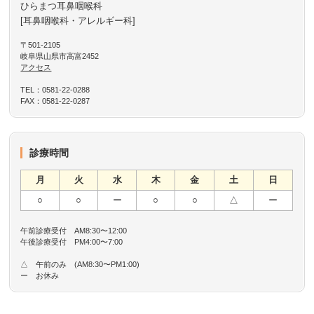
ひらまつ耳鼻咽喉科
[耳鼻咽喉科・アレルギー科]
〒501-2105
岐阜県山県市高富2452
アクセス
TEL：0581-22-0288
FAX：0581-22-0287
診療時間
月
火
水
木
金
土
日
○
○
ー
○
○
△
ー
午前診療受付 AM8:30〜12:00
午後診療受付 PM4:00〜7:00
△ 午前のみ (AM8:30〜PM1:00)
ー お休み