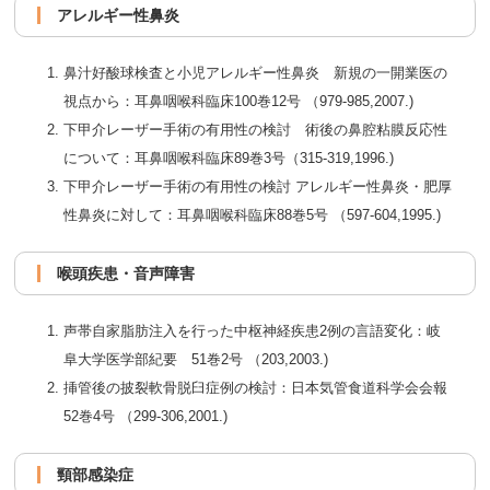
アレルギー性鼻炎
鼻汁好酸球検査と小児アレルギー性鼻炎 新規の一開業医の
視点から：耳鼻咽喉科臨床100巻12号 （979-985,2007.)
下甲介レーザー手術の有用性の検討 術後の鼻腔粘膜反応性
について：耳鼻咽喉科臨床89巻3号（315-319,1996.)
下甲介レーザー手術の有用性の検討 アレルギー性鼻炎・肥厚
性鼻炎に対して：耳鼻咽喉科臨床88巻5号 （597-604,1995.)
喉頭疾患・音声障害
声帯自家脂肪注入を行った中枢神経疾患2例の言語変化：岐
阜大学医学部紀要 51巻2号 （203,2003.)
挿管後の披裂軟骨脱臼症例の検討：日本気管食道科学会会報
52巻4号 （299-306,2001.)
頸部感染症