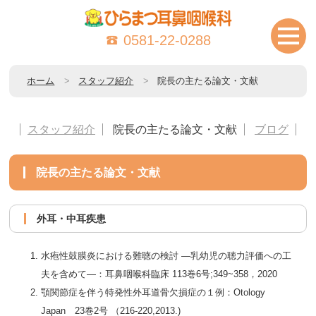
0581-22-0288
ホーム
スタッフ紹介
院長の主たる論文・文献
スタッフ紹介
院長の主たる論文・文献
ブログ
院長の主たる論文・文献
外耳・中耳疾患
水疱性鼓膜炎における難聴の検討 ―乳幼児の聴力評価への工
夫を含めて―：耳鼻咽喉科臨床 113巻6号;349~358，2020
顎関節症を伴う特発性外耳道骨欠損症の１例：Otology
Japan 23巻2号 （216-220,2013.)