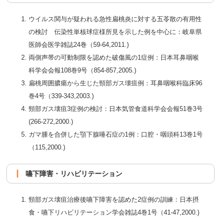
ウイルス関与が疑われる急性扁桃炎に対する五苓散の有用性
の検討 伝染性単核球症様所見を示した例を中心に：岐阜県
医師会医学雑誌24巻（59-64,2011.)
両側声帯の可動制限を認めた破傷風の1症例：日本耳鼻咽喉
科学会会報108巻9号（854-857,2005.)
扁桃周囲膿瘍から生じた頸部ガス壊疽例：耳鼻咽喉科臨床96
巻4号（339-343,2003.)
頸部ガス壊疽3症例の検討：日本気管食道科学会会報51巻3号
(266-272,2000.)
ガマ腫を合併した顎下腺唾石症の1例：口腔・咽頭科13巻1号
（115,2000.)
嚥下障害・リハビリテーション
頸部ガス壊疽治療後嚥下障害を認めた2症例の訓練：日本摂
食・嚥下リハビリテーション学会雑誌4巻1号（41-47,2000.)