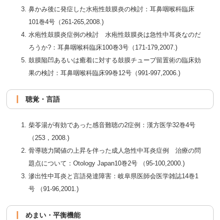
鼻かみ後に発症した水疱性鼓膜炎の検討：耳鼻咽喉科臨床
101巻4号（261-265,2008.)
水疱性鼓膜炎症例の検討 水疱性鼓膜炎は急性中耳炎なのだ
ろうか?：耳鼻咽喉科臨床100巻3号（171-179,2007.)
鼓膜陥凹あるいは癒着に対する鼓膜チューブ留置術の臨床効
果の検討：耳鼻咽喉科臨床99巻12号（991-997,2006.)
聴覚・言語
柴苓湯が有効であった感音難聴の2症例：漢方医学32巻4号
（253，2008.)
骨導聴力閾値の上昇を伴った成人急性中耳炎症例 治療の問
題点について：Otology Japan10巻2号 （95-100,2000.)
滲出性中耳炎と言語発達障害：岐阜県医師会医学雑誌14巻1
号 （91-96,2001.)
めまい・平衡機能