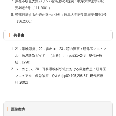
原発不明巨大頸部リンパ節転移の1症例：岐阜大学医学部紀
要49巻6号（111,2001.)
頸部郭清するか否か迷った3例：岐阜大学医学部紀要48巻1号
（36,2000.)
共著書
21．咽喉頭痛、22．鼻出血、23．聴力障害：研修医マニュア
ル 救急診断ガイド （上巻）．（pp221−248、現代医療
社，1998）
６ めまい、20 耳鼻咽喉科領域における救急疾患：研修医
マニュアル 救急診療 Q＆A.(pp89-105,298-311,現代医療
社,2002）
医院案内